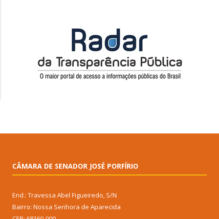
CÂMARA DE SENADOR JOSÉ PORFÍRIO
End.: Travessa Abel Figueiredo, S/N
Bairro: Nossa Senhora de Aparecida
CEP: 68360-000