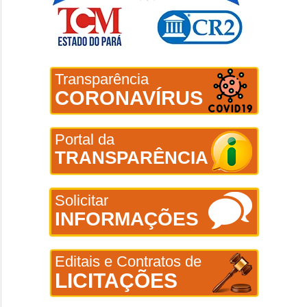
Transparência
CORONAVÍRUS
Portal da
TRANSPARÊNCIA
Solicitar
INFORMAÇÕES
Editais e Contratos de
LICITAÇÕES