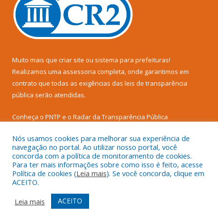
Muito mais que
criar site
ou
sistema para prefeituras
!
Realizamos uma
assessoria
completa, onde garantimos em
contrato que todas as exigências das
leis de transparência
pública
serão atendidas.
Conheça o
PNTP
e o
Radar da Transparência Pública
Nós usamos cookies para melhorar sua experiência de
navegação no portal. Ao utilizar nosso portal, você
concorda com a política de monitoramento de cookies.
Para ter mais informações sobre como isso é feito, acesse
Todos os direitos reservados a Câmara Municipal de Senador
Política de cookies (
Leia mais
). Se você concorda, clique em
José Porfírio.
ACEITO.
Mapa do Site
Acessar Área Administrativa
ACEITO
Leia mais
Acessar Webmail