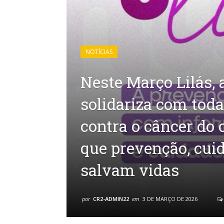
NOTÍCIAS
Neste Março Lilás,
solidariza com toda
contra o câncer do 
que prevenção, cui
salvam vidas
por
CR2-ADMIN22
em
3 DE MARÇO DE 2026