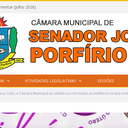
mentar (Julho 2026)
RA
ATIVIDADES LEGISLATIVAS
SESSÕES
rço Lilás, a Câmara Municipal se solidariza com todas as mulheres na luta con