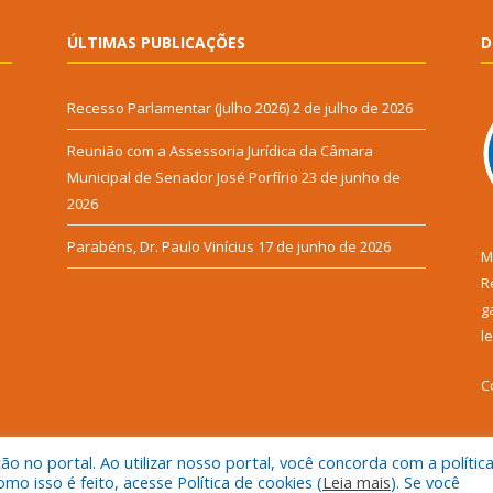
ÚLTIMAS PUBLICAÇÕES
D
Recesso Parlamentar (Julho 2026)
2 de julho de 2026
Reunião com a Assessoria Jurídica da Câmara
Municipal de Senador José Porfírio
23 de junho de
2026
Parabéns, Dr. Paulo Vinícius
17 de junho de 2026
M
R
g
l
C
 no portal. Ao utilizar nosso portal, você concorda com a polític
 isso é feito, acesse Política de cookies (
Leia mais
). Se você