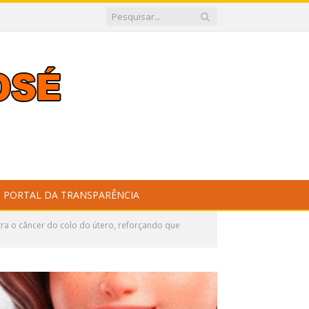
PORTAL DA TRANSPARÊNCIA
tra o câncer do colo do útero, reforçando que