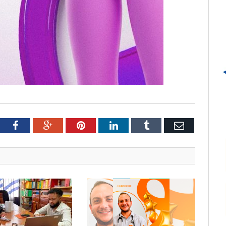
tter
Facebook
Google+
Pinterest
LinkedIn
Tumblr
Email