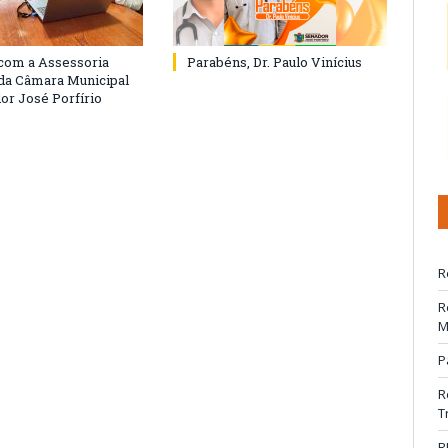
com a Assessoria
Parabéns, Dr. Paulo Vinícius
 da Câmara Municipal
or José Porfírio
R
R
M
P
R
T
R