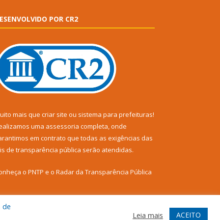
ESENVOLVIDO POR CR2
uito mais que
criar site
ou
sistema para prefeituras
!
ealizamos uma
assessoria
completa, onde
arantimos em contrato que todas as exigências das
eis de transparência pública
serão atendidas.
onheça o
PNTP
e o
Radar da Transparência Pública
a de
ACEITO
Leia mais