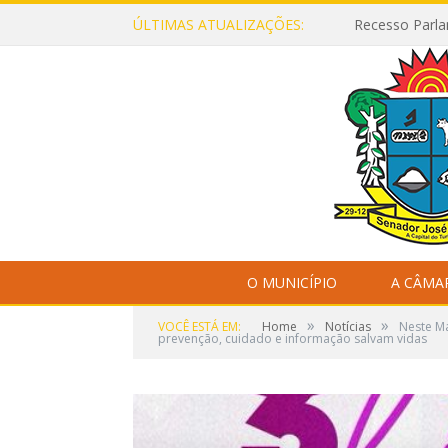
ÚLTIMAS ATUALIZAÇÕES:
Recesso Parla
O MUNICÍPIO
A CÂMA
»
»
VOCÊ ESTÁ EM:
Home
Notícias
Neste Ma
prevenção, cuidado e informação salvam vidas