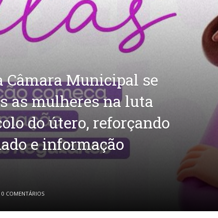
 a Câmara Municipal se
s as mulheres na luta
colo do útero, reforçando
dado e informação
0 COMENTÁRIOS