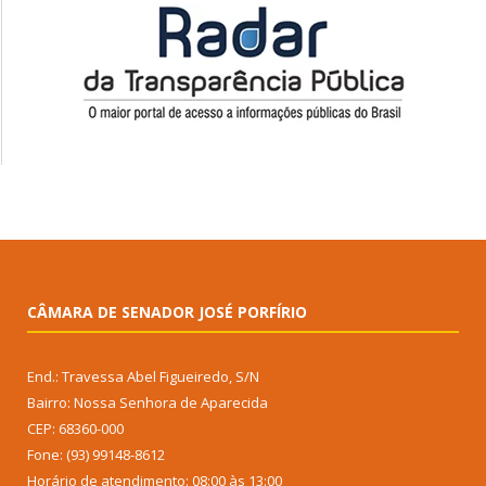
CÂMARA DE SENADOR JOSÉ PORFÍRIO
End.: Travessa Abel Figueiredo, S/N
Bairro: Nossa Senhora de Aparecida
CEP: 68360-000
Fone: (93) 99148-8612
Horário de atendimento: 08:00 às 13:00