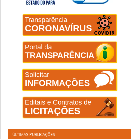
Transparência
CORONAVÍRUS
Portal da
TRANSPARÊNCIA
Solicitar
INFORMAÇÕES
Editais e Contratos de
LICITAÇÕES
ÚLTIMAS PUBLICAÇÕES