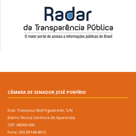
CÂMARA DE SENADOR JOSÉ PORFÍRIO
End.: Travessa Abel Figueiredo, S/N
Bairro: Nossa Senhora de Aparecida
CEP: 68360-000
Fone: (93) 99148-8612