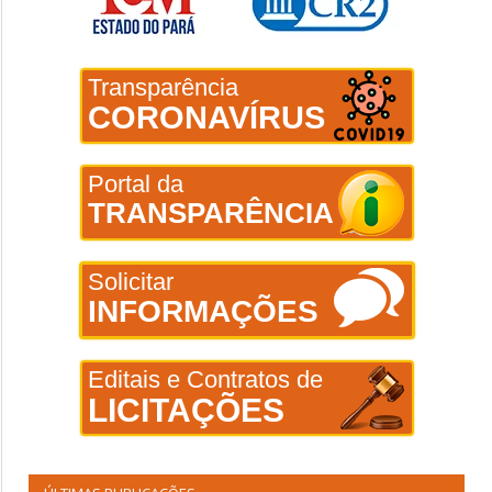
Transparência
CORONAVÍRUS
Portal da
TRANSPARÊNCIA
Solicitar
INFORMAÇÕES
Editais e Contratos de
LICITAÇÕES