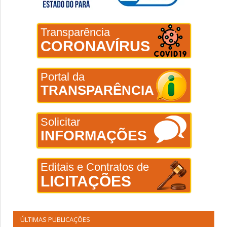
Transparência
CORONAVÍRUS
Portal da
TRANSPARÊNCIA
Solicitar
INFORMAÇÕES
Editais e Contratos de
LICITAÇÕES
ÚLTIMAS PUBLICAÇÕES