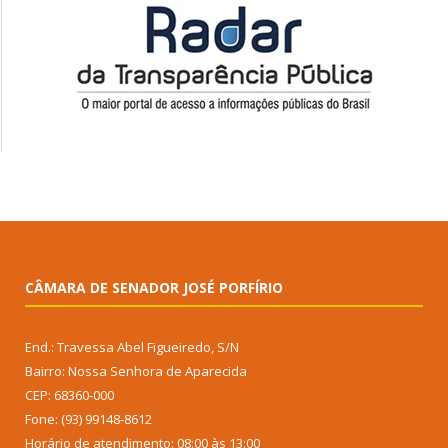
CÂMARA DE SENADOR JOSÉ PORFÍRIO
End.: Travessa Abel Figueiredo, S/N
Bairro: Nossa Senhora de Aparecida
CEP: 68360-000
Fone: (93) 99148-8612
Horário de atendimento: 08:00 às 13:00