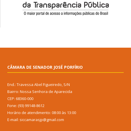
CÂMARA DE SENADOR JOSÉ PORFÍRIO
End.: Travessa Abel Figueiredo, S/N
Bairro: Nossa Senhora de Aparecida
CEP: 68360-000
Fone: (93) 99148-8612
Horário de atendimento: 08:00 às 13:00
E-mail: siccamarasjp@gmail.com