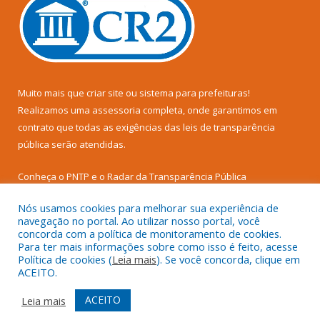
Muito mais que
criar site
ou
sistema para prefeituras
!
Realizamos uma
assessoria
completa, onde garantimos em
contrato que todas as exigências das
leis de transparência
pública
serão atendidas.
Conheça o
PNTP
e o
Radar da Transparência Pública
Nós usamos cookies para melhorar sua experiência de
navegação no portal. Ao utilizar nosso portal, você
concorda com a política de monitoramento de cookies.
Para ter mais informações sobre como isso é feito, acesse
Todos os direitos reservados a Câmara Municipal de Senador
Política de cookies (
Leia mais
). Se você concorda, clique em
José Porfírio.
ACEITO.
Mapa do Site
Acessar Área Administrativa
ACEITO
Leia mais
Acessar Webmail