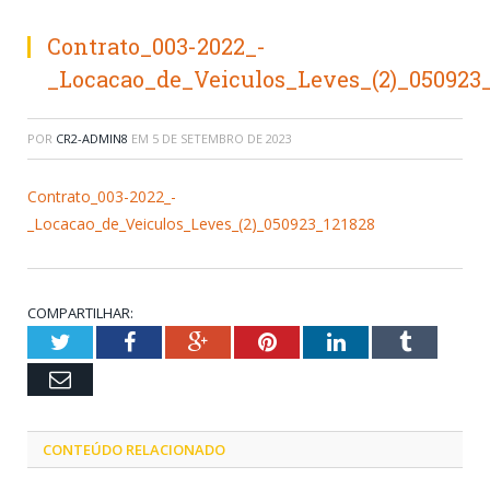
Contrato_003-2022_-
_Locacao_de_Veiculos_Leves_(2)_050923_
POR
CR2-ADMIN8
EM
5 DE SETEMBRO DE 2023
Contrato_003-2022_-
_Locacao_de_Veiculos_Leves_(2)_050923_121828
COMPARTILHAR:
Twitter
Facebook
Google+
Pinterest
LinkedIn
Tumblr
Email
CONTEÚDO RELACIONADO