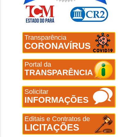
Transparência
CORONAVÍRUS
Portal da
TRANSPARÊNCIA
Solicitar
INFORMAÇÕES
Editais e Contratos de
LICITAÇÕES