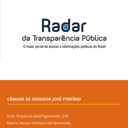
CÂMARA DE SENADOR JOSÉ PORFÍRIO
End.: Travessa Abel Figueiredo, S/N
Bairro: Nossa Senhora de Aparecida