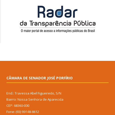
CÂMARA DE SENADOR JOSÉ PORFÍRIO
End.: Travessa Abel Figueiredo, S/N
Bairro: Nossa Senhora de Aparecida
CEP: 68360-000
Fone: (93) 99148-8612