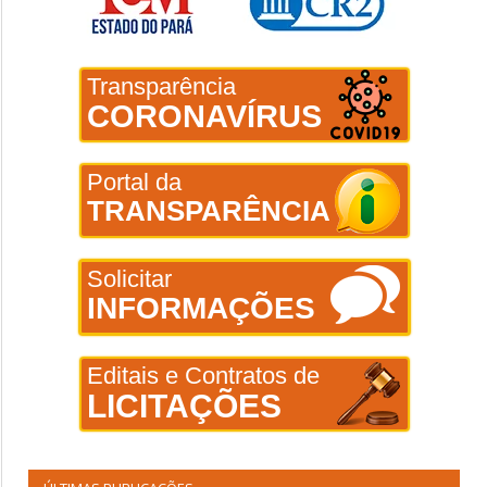
Transparência
CORONAVÍRUS
Portal da
TRANSPARÊNCIA
Solicitar
INFORMAÇÕES
Editais e Contratos de
LICITAÇÕES