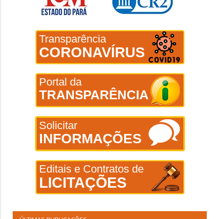
Transparência
CORONAVÍRUS
Portal da
TRANSPARÊNCIA
Solicitar
INFORMAÇÕES
Editais e Contratos de
LICITAÇÕES