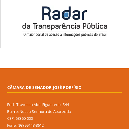
CÂMARA DE SENADOR JOSÉ PORFÍRIO
End.: Travessa Abel Figueiredo, S/N
Bairro: Nossa Senhora de Aparecida
CEP: 68360-000
Fone: (93) 99148-8612