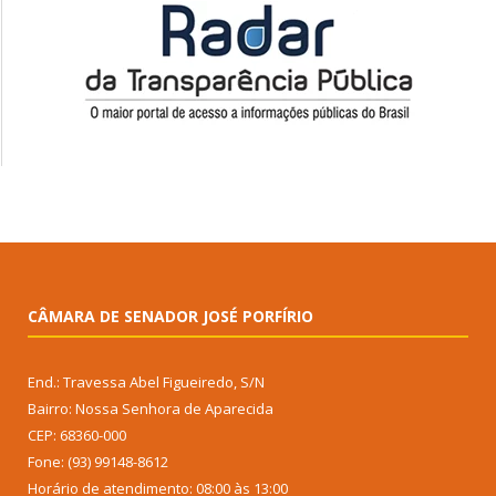
CÂMARA DE SENADOR JOSÉ PORFÍRIO
End.: Travessa Abel Figueiredo, S/N
Bairro: Nossa Senhora de Aparecida
CEP: 68360-000
Fone: (93) 99148-8612
Horário de atendimento: 08:00 às 13:00