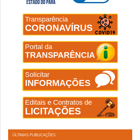
Transparência
CORONAVÍRUS
Portal da
TRANSPARÊNCIA
Solicitar
INFORMAÇÕES
Editais e Contratos de
LICITAÇÕES
ÚLTIMAS PUBLICAÇÕES