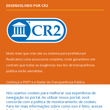
DESENVOLVIDO POR CR2
Muito mais que
criar site
ou
sistema para prefeituras
!
Realizamos uma
assessoria
completa, onde garantimos em
contrato que todas as exigências das
leis de transparência
pública
serão atendidas.
Conheça o
PNTP
e o
Radar da Transparência Pública
Nós usamos cookies para melhorar sua experiência de
navegação no portal. Ao utilizar nosso portal, você
concorda com a política de monitoramento de cookies.
Para ter mais informações sobre como isso é feito, acesse
Todos os direitos reservados a Câmara Municipal de Senador