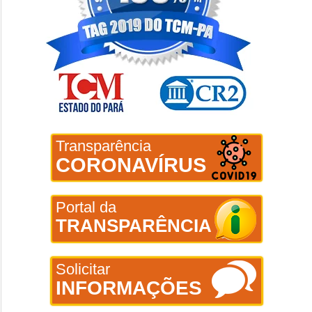
Transparência
CORONAVÍRUS
Portal da
TRANSPARÊNCIA
Solicitar
INFORMAÇÕES