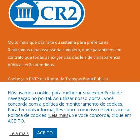
Muito mais que
criar site
ou
sistema para prefeituras
!
Realizamos uma
assessoria
completa, onde garantimos em
contrato que todas as exigências das
leis de transparência
pública
serão atendidas.
Conheça o
PNTP
e o
Radar da Transparência Pública
Nós usamos cookies para melhorar sua experiência de
navegação no portal. Ao utilizar nosso portal, você
concorda com a política de monitoramento de cookies.
Para ter mais informações sobre como isso é feito, acesse
Todos os direitos reservados a Câmara Municipal de Senador
Política de cookies (
Leia mais
). Se você concorda, clique em
José Porfírio.
ACEITO.
Mapa do Site
Acessar Área Administrativa
ACEITO
Leia mais
Acessar Webmail