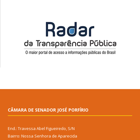
CÂMARA DE SENADOR JOSÉ PORFÍRIO
End.: Travessa Abel Figueiredo, S/N
Bairro: Nossa Senhora de Aparecida