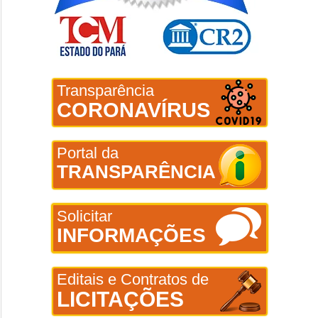
Transparência
CORONAVÍRUS
Portal da
TRANSPARÊNCIA
Solicitar
INFORMAÇÕES
Editais e Contratos de
LICITAÇÕES