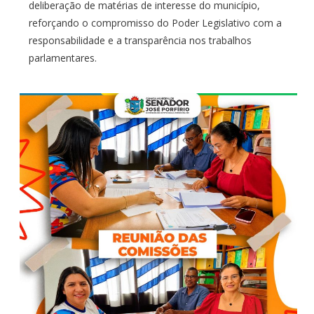
transparência nos trabalhos
deliberação de matérias de interesse do município,
reforçando o compromisso do Poder Legislativo com a
parlamentares.
responsabilidade e a transparência nos trabalhos
parlamentares.
por
CR2-ADMIN22
em
18 DE MAIO DE 2026
0
COMENTÁRIOS