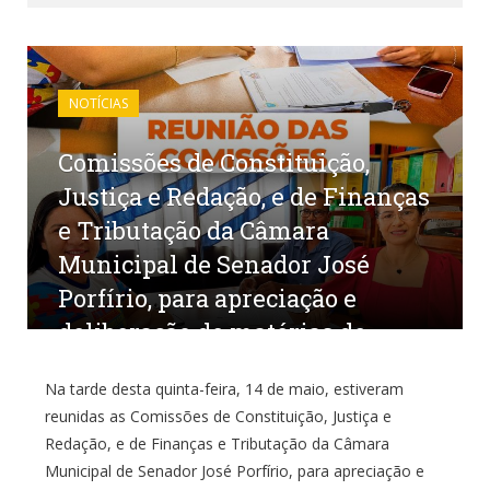
NOTÍCIAS
Comissões de Constituição,
Justiça e Redação, e de Finanças
e Tributação da Câmara
Municipal de Senador José
Porfírio, para apreciação e
deliberação de matérias de
interesse do município,
Na tarde desta quinta-feira, 14 de maio, estiveram
reforçando o compromisso do
reunidas as Comissões de Constituição, Justiça e
Poder Legislativo com a
Redação, e de Finanças e Tributação da Câmara
responsabilidade e a
Municipal de Senador José Porfírio, para apreciação e