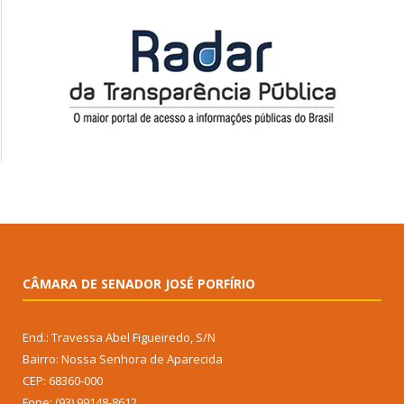
CÂMARA DE SENADOR JOSÉ PORFÍRIO
End.: Travessa Abel Figueiredo, S/N
Bairro: Nossa Senhora de Aparecida
CEP: 68360-000
Fone: (93) 99148-8612