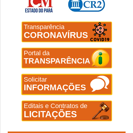
Transparência
CORONAVÍRUS
Portal da
TRANSPARÊNCIA
Solicitar
INFORMAÇÕES
Editais e Contratos de
LICITAÇÕES