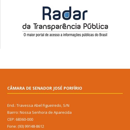
CÂMARA DE SENADOR JOSÉ PORFÍRIO
End.: Travessa Abel Figueiredo, S/N
Bairro: Nossa Senhora de Aparecida
CEP: 68360-000
Fone: (93) 99148-8612