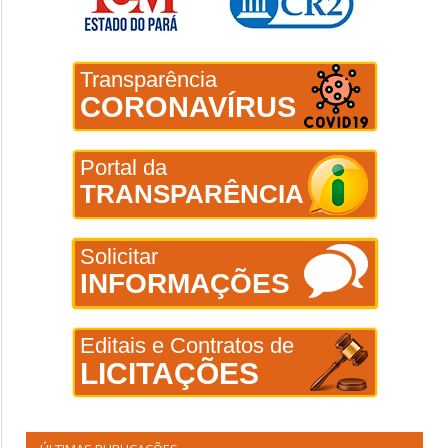
Transparência
CORONAVÍRUS
Portal da
TRANSPARÊNCIA
Solicitar
INFORMAÇÕES
Editais e Contratos de
LICITAÇÕES