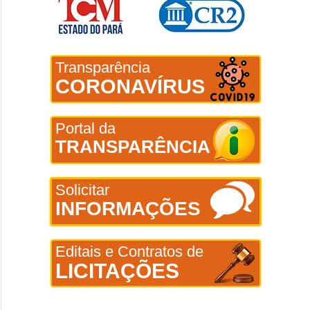
Transparência
CORONAVÍRUS
Portal da
TRANSPARÊNCIA
Solicitar
INFORMAÇÕES
Editais e Contratos de
LICITAÇÕES