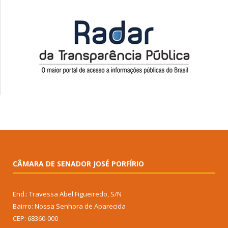
CÂMARA DE SENADOR JOSÉ PORFÍRIO
End.: Travessa Abel Figueiredo, S/N
Bairro: Nossa Senhora de Aparecida
CEP: 68360-000