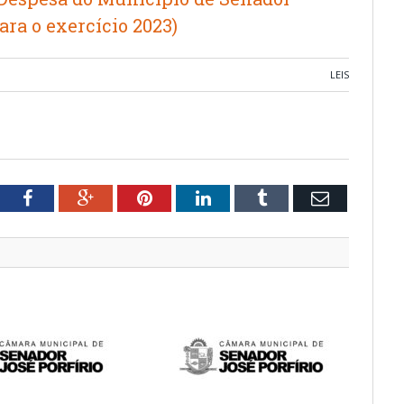
para o exercício 2023)
LEIS
tter
Facebook
Google+
Pinterest
LinkedIn
Tumblr
Email