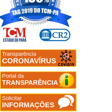
Transparência
CORONAVÍRUS
Portal da
TRANSPARÊNCIA
Solicitar
INFORMAÇÕES