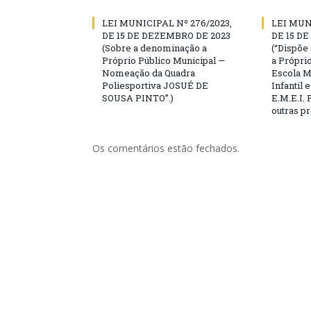
LEI MUNICIPAL Nº 276/2023,
LEI MUN
DE 15 DE DEZEMBRO DE 2023
DE 15 D
(Sobre a denominação a
(“Dispõe
Próprio Público Municipal —
a Própri
Nomeação da Quadra
Escola M
Poliesportiva JOSUÉ DE
Infantil
SOUSA PINTO”.)
E.M.E.I.
outras pr
Os comentários estão fechados.