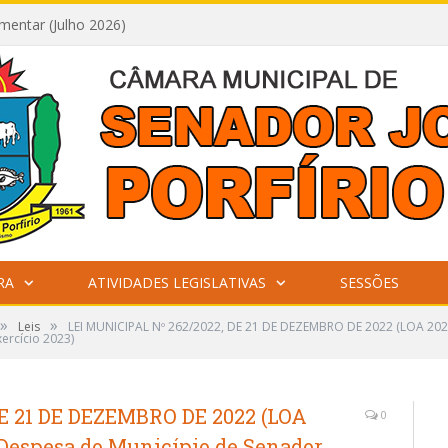
mentar (Julho 2026)
RA
ATIVIDADES LEGISLATIVAS
SESSÕES
»
»
Leis
LEI MUNICIPAL Nº 262/2022, DE 21 DE DEZEMBRO DE 2022 (LOA 2023-
xercício 2023)
E 21 DE DEZEMBRO DE 2022 (LOA
0
a Despesa do Município de Senador