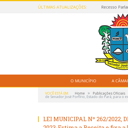
ÚLTIMAS ATUALIZAÇÕES:
Recesso Parla
O MUNICÍPIO
A CÂMA
»
VOCÊ ESTÁ EM:
Home
Publicações Oficiais
de Senador José Porfírio, Estado do Pará, para o e
LEI MUNICIPAL Nº 262/2022, D
2023-Estima a Receita e fixa 