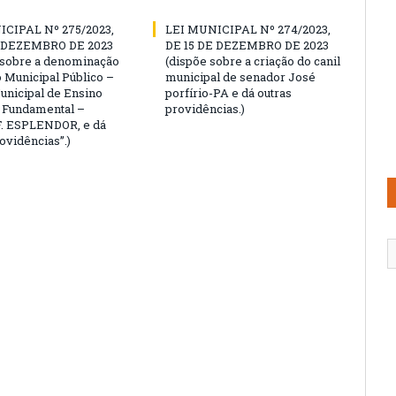
ICIPAL Nº 275/2023,
LEI MUNICIPAL Nº 274/2023,
E DEZEMBRO DE 2023
DE 15 DE DEZEMBRO DE 2023
 sobre a denominação
(dispõe sobre a criação do canil
o Municipal Público –
municipal de senador José
unicipal de Ensino
porfírio-PA e dá outras
 e Fundamental –
providências.)
 F. ESPLENDOR, e dá
ovidências”.)