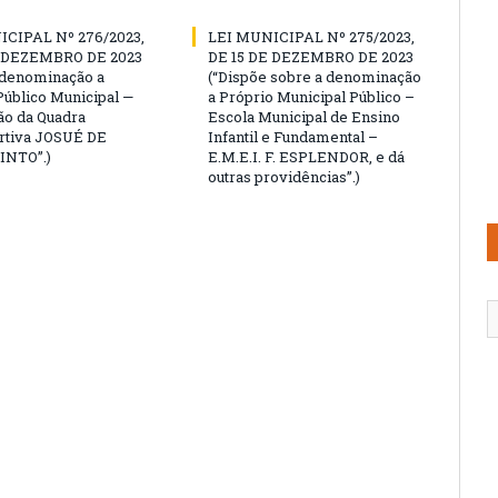
ICIPAL Nº 276/2023,
LEI MUNICIPAL Nº 275/2023,
E DEZEMBRO DE 2023
DE 15 DE DEZEMBRO DE 2023
 denominação a
(“Dispõe sobre a denominação
Público Municipal —
a Próprio Municipal Público –
o da Quadra
Escola Municipal de Ensino
rtiva JOSUÉ DE
Infantil e Fundamental –
INTO”.)
E.M.E.I. F. ESPLENDOR, e dá
outras providências”.)