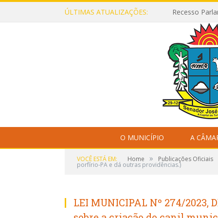
ÚLTIMAS ATUALIZAÇÕES:
Recesso Parla
O MUNICÍPIO
A CÂMA
»
VOCÊ ESTÁ EM:
Home
Publicações Oficiais
porfírio-PA e dá outras providências.)
LEI MUNICIPAL Nº 274/2023, D
sobre a criação do canil munic