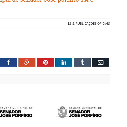
LEIS
,
PUBLICAÇÕES OFICIAIS
tter
Facebook
Google+
Pinterest
LinkedIn
Tumblr
Email