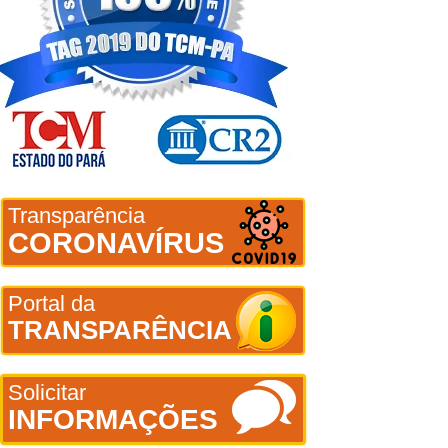
Transparência
CORONAVÍRUS
Portal da
TRANSPARÊNCIA
Solicitar
INFORMAÇÕES