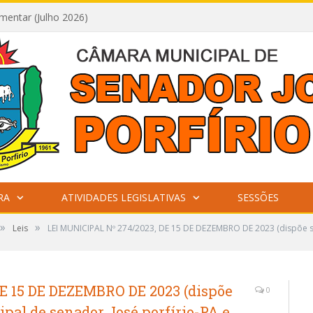
mentar (Julho 2026)
RA
ATIVIDADES LEGISLATIVAS
SESSÕES
»
»
Leis
LEI MUNICIPAL Nº 274/2023, DE 15 DE DEZEMBRO DE 2023 (dispõe so
E 15 DE DEZEMBRO DE 2023 (dispõe
0
ipal de senador José porfírio-PA e