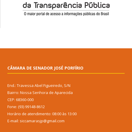
CÂMARA DE SENADOR JOSÉ PORFÍRIO
End.: Travessa Abel Figueiredo, S/N
Bairro: Nossa Senhora de Aparecida
CEP: 68360-000
Fone: (93) 99148-8612
Horário de atendimento: 08:00 às 13:00
E-mail: siccamarasjp@gmail.com