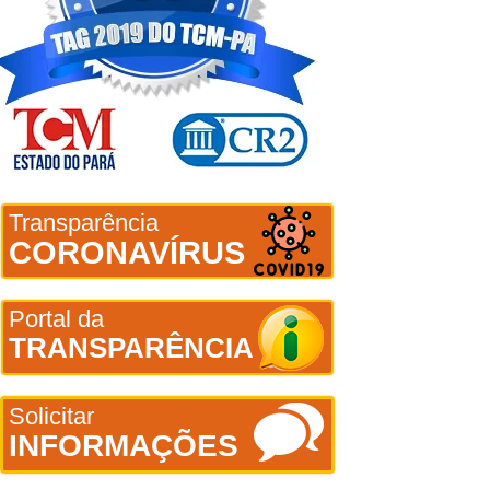
Transparência
CORONAVÍRUS
Portal da
TRANSPARÊNCIA
Solicitar
INFORMAÇÕES