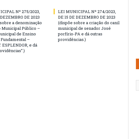
ICIPAL Nº 275/2023,
LEI MUNICIPAL Nº 274/2023,
E DEZEMBRO DE 2023
DE 15 DE DEZEMBRO DE 2023
 sobre a denominação
(dispõe sobre a criação do canil
o Municipal Público –
municipal de senador José
unicipal de Ensino
porfírio-PA e dá outras
 e Fundamental –
providências.)
 F. ESPLENDOR, e dá
ovidências”.)