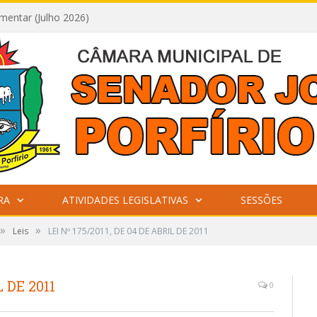
mentar (Julho 2026)
RA
ATIVIDADES LEGISLATIVAS
SESSÕES
»
»
Leis
LEI Nº 175/2011, DE 04 DE ABRIL DE 2011
L DE 2011
0