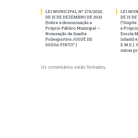
LEI MUNICIPAL Nº 276/2023,
LEI MUN
DE 15 DE DEZEMBRO DE 2023
DE 15 D
(Sobre a denominação a
(“Dispõe
Próprio Público Municipal —
a Própri
Nomeação da Quadra
Escola M
Poliesportiva JOSUÉ DE
Infantil
SOUSA PINTO”.)
E.M.E.I.
outras pr
Os comentários estão fechados.