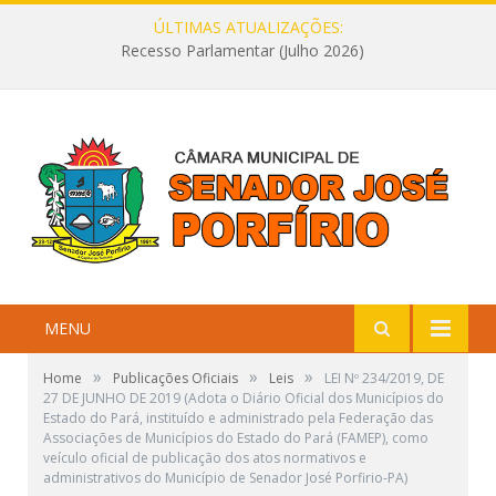
ÚLTIMAS ATUALIZAÇÕES:
Recesso Parlamentar (Julho 2026)
MENU
»
»
»
Home
Publicações Oficiais
Leis
LEI Nº 234/2019, DE
27 DE JUNHO DE 2019 (Adota o Diário Oficial dos Municípios do
Estado do Pará, instituído e administrado pela Federação das
Associações de Municípios do Estado do Pará (FAMEP), como
veículo oficial de publicação dos atos normativos e
administrativos do Município de Senador José Porfirio-PA)