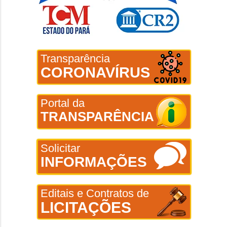
Transparência
CORONAVÍRUS
Portal da
TRANSPARÊNCIA
Solicitar
INFORMAÇÕES
Editais e Contratos de
LICITAÇÕES