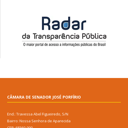
CÂMARA DE SENADOR JOSÉ PORFÍRIO
End.: Travessa Abel Figueiredo, S/N
Bairro: Nossa Senhora de Aparecida
CEP: 68360-000