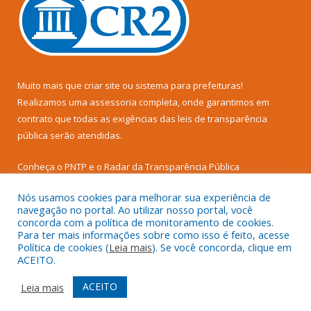
Muito mais que
criar site
ou
sistema para prefeituras
!
Realizamos uma
assessoria
completa, onde garantimos em
contrato que todas as exigências das
leis de transparência
pública
serão atendidas.
Conheça o
PNTP
e o
Radar da Transparência Pública
Nós usamos cookies para melhorar sua experiência de
navegação no portal. Ao utilizar nosso portal, você
concorda com a política de monitoramento de cookies.
Para ter mais informações sobre como isso é feito, acesse
Todos os direitos reservados a Câmara Municipal de Senador
Política de cookies (
Leia mais
). Se você concorda, clique em
José Porfírio.
ACEITO.
Mapa do Site
Acessar Área Administrativa
ACEITO
Leia mais
Acessar Webmail