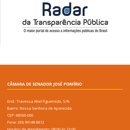
CÂMARA DE SENADOR JOSÉ PORFÍRIO
End.: Travessa Abel Figueiredo, S/N
Bairro: Nossa Senhora de Aparecida
CEP: 68360-000
Fone: (93) 99148-8612
Horário de atendimento: 08:00 às 13:00