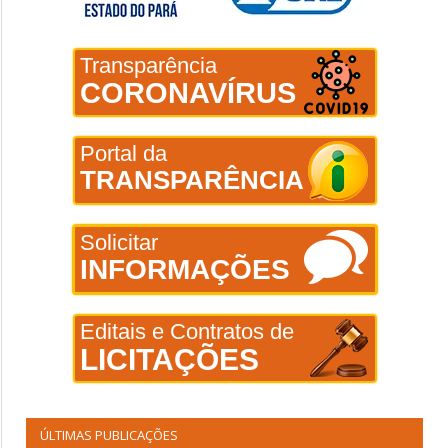
Transparência
CORONAVÍRUS
Portal da
TRANSPARÊNCIA
Solicitar
INFORMAÇÕES
Editais e Contratos de
LICITAÇÕES
ÚLTIMAS PUBLICAÇÕES