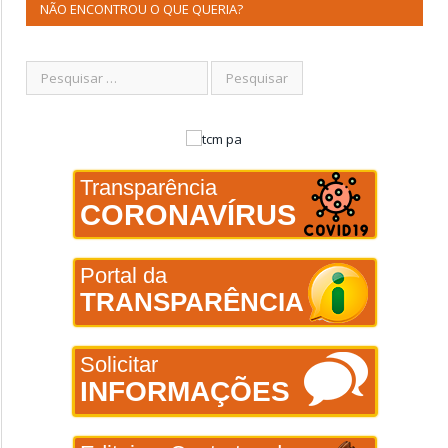
NÃO ENCONTROU O QUE QUERIA?
Transparência
CORONAVÍRUS
Portal da
TRANSPARÊNCIA
Solicitar
INFORMAÇÕES