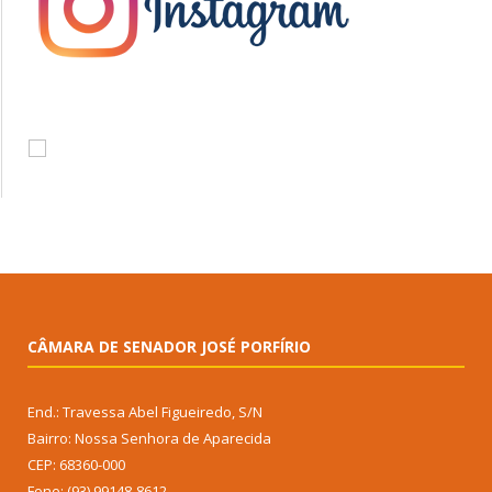
CÂMARA DE SENADOR JOSÉ PORFÍRIO
End.: Travessa Abel Figueiredo, S/N
Bairro: Nossa Senhora de Aparecida
CEP: 68360-000
Fone: (93) 99148-8612