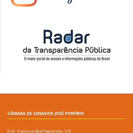
CÂMARA DE SENADOR JOSÉ PORFÍRIO
End.: Travessa Abel Figueiredo, S/N