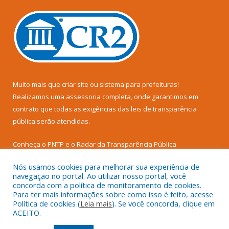
Muito mais que
criar site
ou
sistema para prefeituras
!
Realizamos uma
assessoria
completa, onde garantimos em
contrato que todas as exigências das
leis de transparência
pública
serão atendidas.
Conheça o
PNTP
e o
Radar da Transparência Pública
Nós usamos cookies para melhorar sua experiência de
navegação no portal. Ao utilizar nosso portal, você
concorda com a política de monitoramento de cookies.
Para ter mais informações sobre como isso é feito, acesse
Todos os direitos reservados a Câmara Municipal de Senador
Política de cookies (
Leia mais
). Se você concorda, clique em
José Porfírio.
ACEITO.