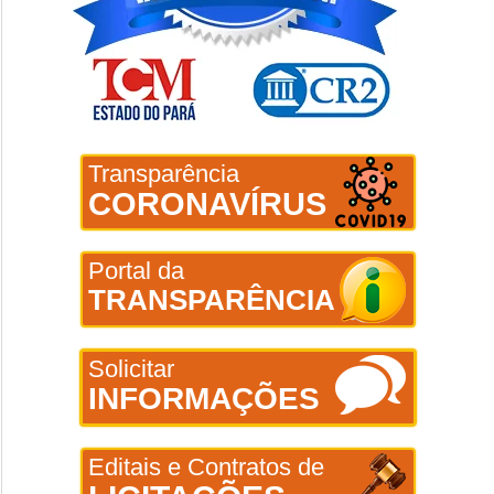
Transparência
CORONAVÍRUS
Portal da
TRANSPARÊNCIA
Solicitar
INFORMAÇÕES
Editais e Contratos de