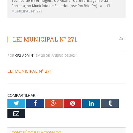
Técnico de Enfermagem, do Auxiliar de Enfermagem e da
»
Parteira, no Município de Senador José Porfirio-PA)
LEI
MUNICIPAL N° 271
LEI MUNICIPAL N° 271
0
POR
CR2-ADMIN1
EM
25 DE JANEIRO DE 2024
LEI MUNICIPAL N° 271
COMPARTILHAR:
Twitter
Facebook
Google+
Pinterest
LinkedIn
Tumblr
Email
CONTEÚDO RELACIONADO